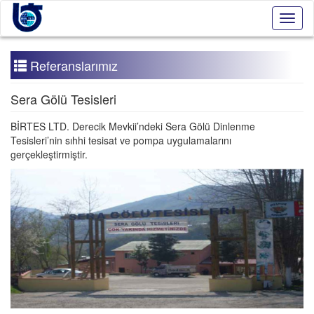
Toggl
naviga
Referanslarımız
Sera Gölü Tesisleri
BİRTES LTD. Derecik Mevkii’ndeki Sera Gölü Dinlenme
Tesisleri’nin sıhhi tesisat ve pompa uygulamalarını
gerçekleştirmiştir.