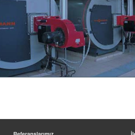
Referanslarımız
İ